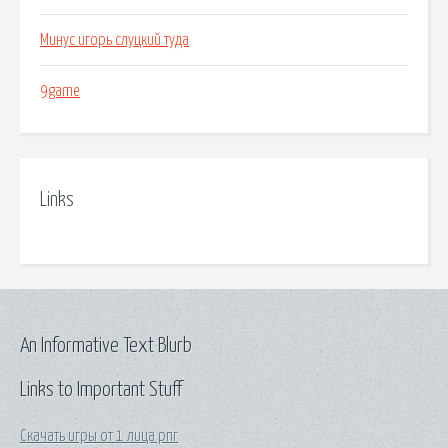
Минус игорь слуцкий туда
9game
Links
An Informative Text Blurb
Links to Important Stuff
Скачать игры от 1 лица рпг