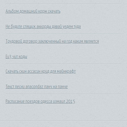
Альбом домашний корж скачать
Не будите спящих аккорды давай уедем туда
Трудовой договор заключенный на год каким является
Eu3 чит коды
Скачать скин ассасин крид для майнкрафт
Текст песни anacondaz панч на панче
Расписание поездов одесса измаил 2015