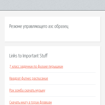
Резюме управляющего азс образец
Links to Important Stuff
7 класс задачник по физике перышкин
Квадрат фитнес расписание
Рок зомби скачать музыку
Скачать книгу а торик флавиан