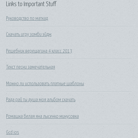
Links to Important Stuff
Руководство по маткад
Скачать игру зомби эйдж
Решебник верещагина 4 класс 2013
Текст песни замечательная
Можно ли использовать платные шаблоны
Рада рай ты душа моя альбом скачать
Ромашка белая яна лысенко минусовка
Gcd ios