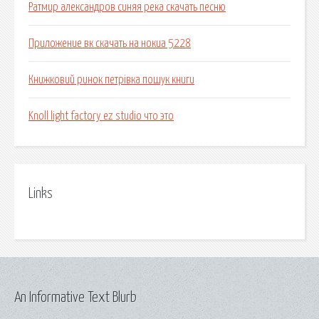
Ратмир александров синяя река скачать песню
Приложение вк скачать на нокиа 5228
Книжковий ринок петрівка пошук книги
Knoll light factory ez studio что это
Links
An Informative Text Blurb