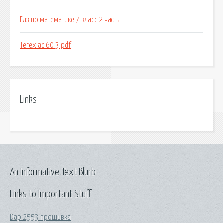
Гдз по математике 7 класс 2 часть
Terex ac 60 3 pdf
Links
An Informative Text Blurb
Links to Important Stuff
Dap 2553 прошивка