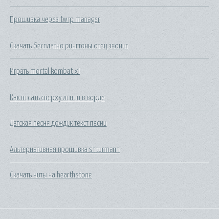
Прошивка через twrp manager
Скачать бесплатно рингтоны отец звонит
Играть mortal kombat xl
Как писать сверху линии в ворде
Детская песня дождик текст песни
Альтернативная прошивка shturmann
Скачать читы на hearthstone