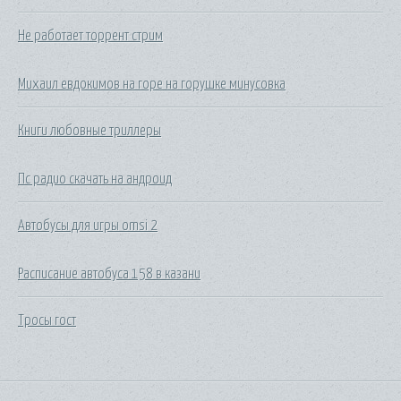
Не работает торрент стрим
Михаил евдокимов на горе на горушке минусовка
Книги любовные триллеры
Пс радио скачать на андроид
Автобусы для игры omsi 2
Расписание автобуса 158 в казани
Тросы гост