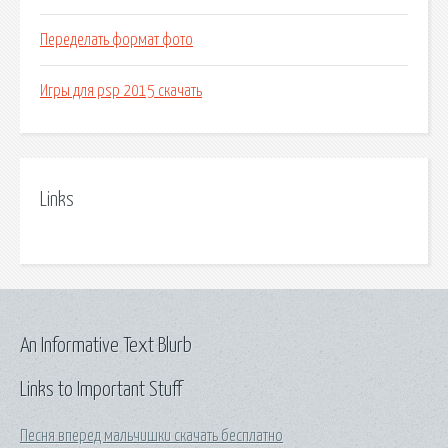
Переделать формат фото
Игры для psp 2015 скачать
Links
An Informative Text Blurb
Links to Important Stuff
Песня вперед мальчишки скачать бесплатно