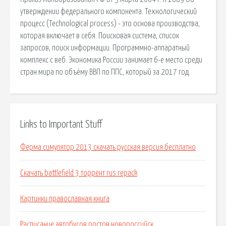
утверждении федерального компонента. Технологический
процесс (Technological process) - это основа производства,
которая включает в себя. Поисковая сиcтема, список
запросов, поиск информации. Программно-аппаратный
комплекс с веб. Экономика России занимает 6-е место среди
стран мира по объёму ВВП по ППС, который за 2017 год.
Links to Important Stuff
Ферма симулятор 2013 скачать русская версия бесплатно
Скачать battlefield 3 торрент rus repack
Картинки православная книга
Расписание автобусов ростов новороссийск