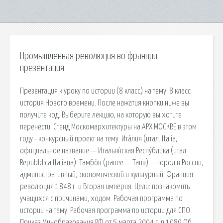
Промышленная революция во франции
презентация
Презентация к уроку по истории (8 класс) на тему: 8 класс
история Нового времени. После нажатия кнопки ниже вы
получите код. Выберите лекцию, на которую вы хотите
перенести. Стенд Москомархитектуры на АРХ МОСКВЕ в этом
году - конкурсный проект на тему. Ита́лия (итал. Italia,
официальное название — Италья́нская Респу́блика (итал.
Repubblica Italiana). Тамбо́в (ранее — Танв) — город в России,
административный, экономический и культурный. Франция:
революция 1848 г. и Вторая империя. Цели: познакомить
учащихся с причинами, ходом. Рабочая программа по
истории на тему: Рабочая программа по истории для СПО.
Приказ Минобразования РФ от 5 марта 2004 г. n 1089 Об