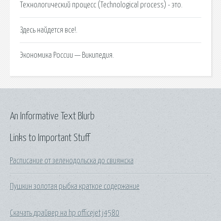
Технологический процесс (Technological process) - это.
Здесь найдется все!.
Экономика России — Википедия.
An Informative Text Blurb
Links to Important Stuff
Расписание от зеленодольска до свияжска
Пушкин золотая рыбка краткое содержание
Скачать драйвер на hp officejet j4580