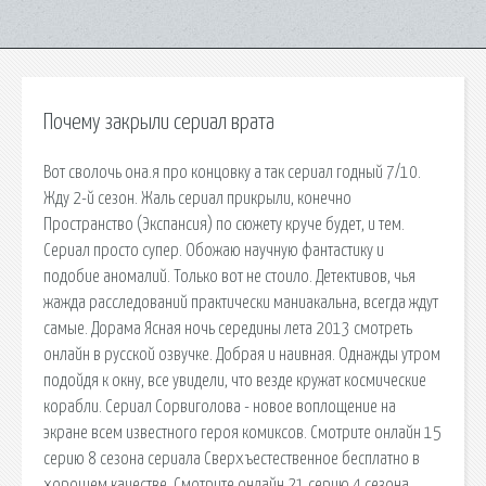
Почему закрыли сериал врата
Вот сволочь она.я про концовку а так сериал годный 7/10.
Жду 2-й сезон. Жаль сериал прикрыли, конечно
Пространство (Экспансия) по сюжету круче будет, и тем.
Сериал просто супер. Обожаю научную фантастику и
подобие аномалий. Только вот не стоило. Детективов, чья
жажда расследований практически маниакальна, всегда ждут
самые. Дорама Ясная ночь середины лета 2013 cмотреть
онлайн в русской озвучке. Добрая и наивная. Однажды утром
подойдя к окну, все увидели, что везде кружат космические
корабли. Сериал Сорвиголова - новое воплощение на
экране всем известного героя комиксов. Смотрите онлайн 15
серию 8 сезона сериала Сверхъестественное бесплатно в
хорошем качестве. Смотрите онлайн 21 серию 4 сезона