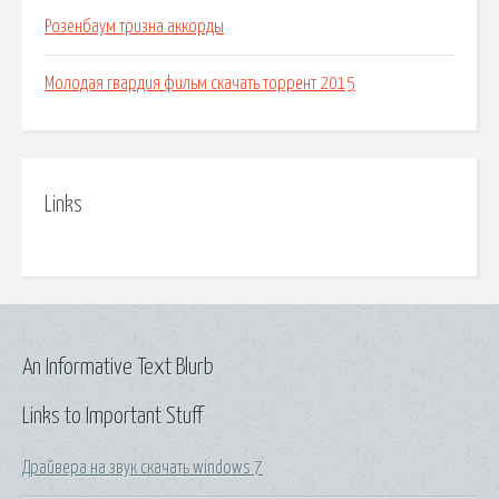
Розенбаум тризна аккорды
Молодая гвардия фильм скачать торрент 2015
Links
An Informative Text Blurb
Links to Important Stuff
Драйвера на звук скачать windows 7