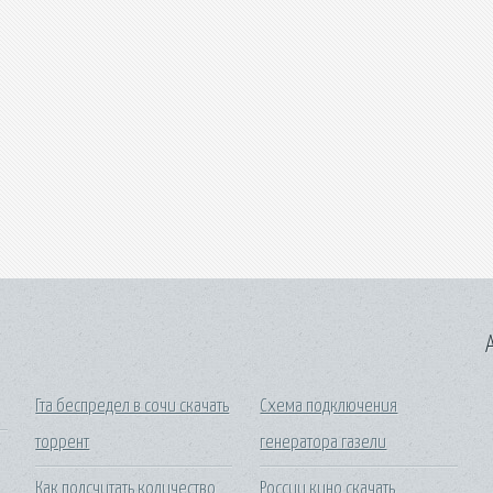
A
Гта беспредел в сочи скачать
Схема подключения
торрент
генератора газели
Как подсчитать количество
России кино скачать