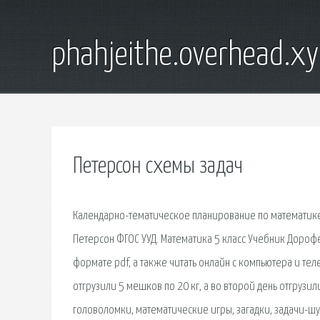
phahjeithe.overhead.x
Петерсон схемы задач
Календарно-тематическое планирование по математике 
Петерсон ФГОС УУД. Математика 5 класс Учебник Дорофе
формате pdf, а также читать онлайн с компьютера и теле
отгрузили 5 мешков по 20 кг, а во второй день отгруз
головоломки, математические игры, загадки, задачи-шут