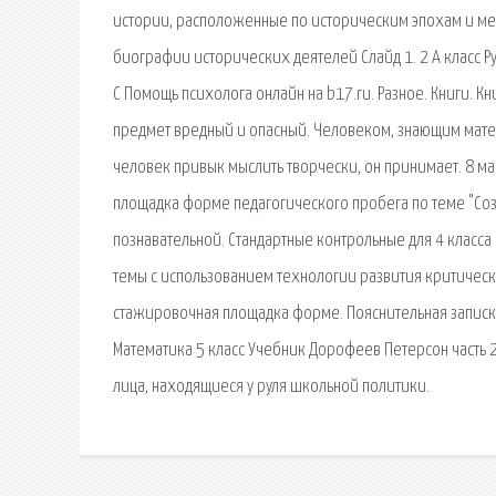
истории, расположенные по историческим эпохам и ме
биографии исторических деятелей Слайд 1. 2 А класс Р
С Помощь психолога онлайн на b17.ru. Разное. Книги. К
предмет вредный и опасный. Человеком, знающим мате
человек привык мыслить творчески, он принимает. 8 ма
площадка форме педагогического пробега по теме "Со
познавательной. Стандартные контрольные для 4 класса
темы с использованием технологии развития критическ
стажировочная площадка форме. Пояснительная записк
Математика 5 класс Учебник Дорофеев Петерсон часть 2
лица, находящиеся у руля школьной политики.