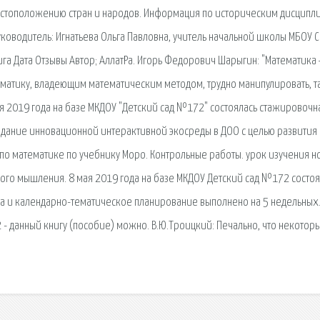
стоположению стран и народов. Информация по историческим дисципл
уководитель: Игнатьева Ольга Павловна, учитель начальной школы МБОУ 
нига Дата Отзывы Автор; АллатРа. Игорь Федорович Шарыгин: "Математика
матику, владеющим математическим методом, трудно манипулировать, т
я 2019 года на базе МКДОУ "Детский сад №172" состоялась стажировочн
здание инновационной интерактивной экосреды в ДОО с целью развития
 по математике по учебнику Моро. Контрольные работы. урок изучения н
ого мышления. 8 мая 2019 года на базе МКДОУ Детский сад №172 состоя
а и календарно-тематическое планирование выполнено на 5 недельных
 - данный книгу (пособие) можно. В.Ю.Троицкий: Печально, что некотор