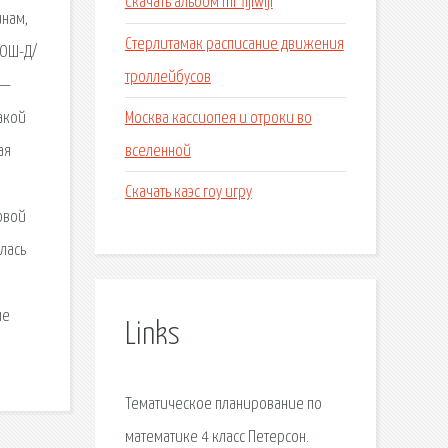
Скачать альбом mr fijiwiji
инам,
Стерлитамак расписание движения
СОШ-Д/
троллейбусов
 —
Москва кассиопея и отроки во
акой
вселенной
ая
Скачать каэс гоу игру
овой
лась
.
ые
Links
Тематическое планирование по
математике 4 класс Петерсон.