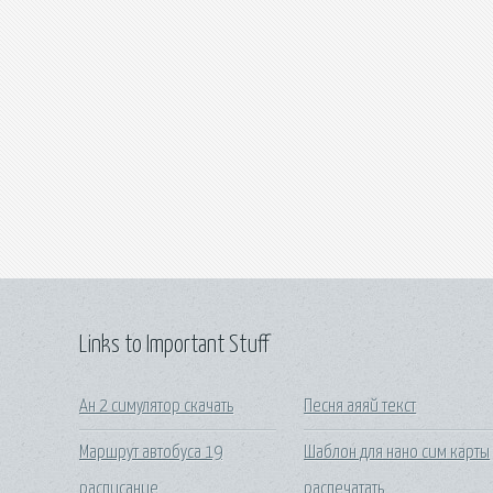
Links to Important Stuff
Ан 2 симулятор скачать
Песня аяяй текст
Маршрут автобуса 19
Шаблон для нано сим карты
расписание
распечатать