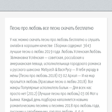
Песни про любовь все песни скачать бесплатно
У нас можно скачать песни про любовь бесплатно и слушать
онлайн в хорошем качестве. Сборник содержит: 3643
лучшие песни о любви 2019 года. Любовь Успенская Любо́вь
За́лмановна Успе́нская — советская, российская и
американская певица, исполнительница городского романса
и русского шансона. Matiyash & Вася Русу — Я тебя украду в
жёны (Песни про любовь 2018) 03:02 Архип — И на мир
прольётся любовь (Красивые песни о любви 2018). Все
жанры Популярные исполнители Билык — Для всех нас
просто нет (2012) (Лучшие песни про любовь) 03:06 Мот и
Бьянка. Каждый день подборка наполняется новыми
романтическими песнями и песнями 2018 про любовь года,
русскими и зарубежными. рэп про любовь ♫♫♫