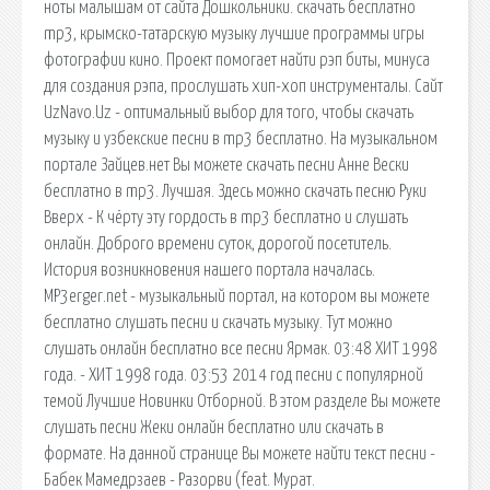
ноты малышам от сайта Дошкольники. скачать бесплатно
mp3, крымско-татарскую музыку лучшие программы игры
фотографии кино. Проект помогает найти рэп биты, минуса
для создания рэпа, прослушать хип-хоп инструменталы. Сайт
UzNavo.Uz - оптимальный выбор для того, чтобы скачать
музыку и узбекские песни в mp3 бесплатно. На музыкальном
портале Зайцев.нет Вы можете скачать песни Анне Вески
бесплатно в mp3. Лучшая. Здесь можно скачать песню Руки
Вверх - К чёрту эту гордость в mp3 бесплатно и слушать
онлайн. Доброго времени суток, дорогой посетитель.
История возникновения нашего портала началась.
MP3erger.net - музыкальный портал, на котором вы можете
бесплатно слушать песни и скачать музыку. Тут можно
слушать онлайн бесплатно все песни Ярмак. 03:48 ХИТ 1998
года. - ХИТ 1998 года. 03:53 2014 год песни с популярной
темой Лучшие Новинки Отборной. В этом разделе Вы можете
слушать песни Жеки онлайн бесплатно или скачать в
формате. На данной странице Вы можете найти текст песни -
Бабек Мамедрзаев - Разорви (feat. Мурат.