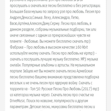
прослушать и скачать все песни бесплатно и без регистрации.
Большая база музыки по запросу рэп про любовь. Песня про
Андрея,Дениса,Санька. Леху, Александра, Петю,
Васю,Артёма,Алексея,Диму,Сержу. Песни про любовь, в
данном разделе, собраны музыкальные подборки, так или
иначе связанные с одним из прекраснийших чувств на
планете - Любовью. Вы можете бесплатно скачать mp3
Фабрика – Про любовь в высоком качестве 160 kbit
используйте кнопку скачать. Песни про любовь на vipmp3 -
скачать и послушать лучшую музыку бесплатно. MP3 музыка
онлайн. Популярные альбомы и артисты. На музыкальном
портале Зайцев.нет Вы можете скачать песни Армейские
песни бесплатно Вашему вниманию представлена подборка
веселых и не очень песен про ядерную войну. Скачать с
торрента va - Топ 50: Русские Песни Про Любовь (2017) mp3
из категории музыка через. Скачать песни про счастье на
DriveMusic. Поиск по новизне, популярности и другим
параметрам. Детские песни, минусовки бесплатно песни и