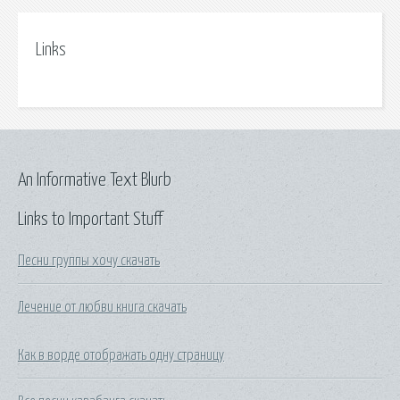
Links
An Informative Text Blurb
Links to Important Stuff
Песни группы хочу скачать
Лечение от любви книга скачать
Как в ворде отображать одну страницу