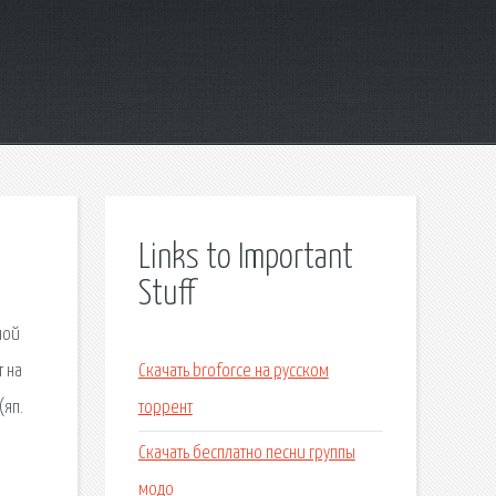
Links to Important
Stuff
шой
 на
Скачать broforce на русском
(яп.
торрент
Скачать бесплатно песни группы
модо