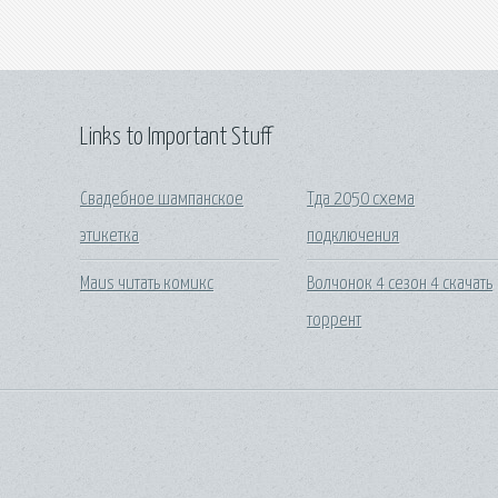
Links to Important Stuff
Свадебное шампанское
Тда 2050 схема
этикетка
подключения
Maus читать комикс
Волчонок 4 сезон 4 скачать
торрент