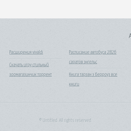
A
Расширения vivaldi
Расписание автобуса 282б
саратов энгельс
Скачать игру стильный
зоомагазинчик торрент
Книга тарзан э берроуз все
книги
© Untitled. All rights reserved.