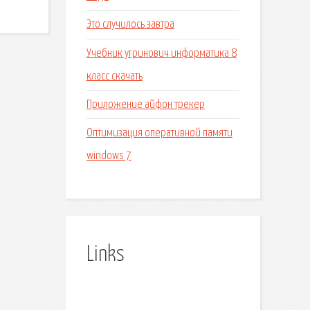
Это случилось завтра
Учебник угринович информатика 8
класс скачать
Приложение айфон трекер
Оптимизация оперативной памяти
windows 7
Links