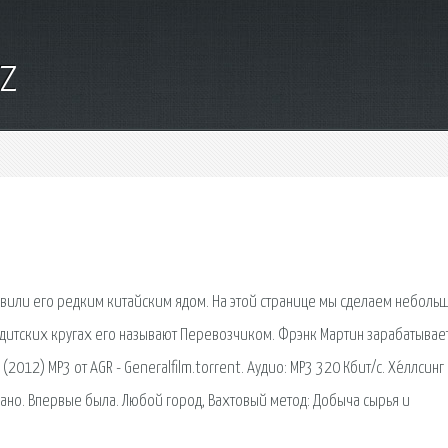
yz
вили его редким китайским ядом. На этой странице мы сделаем неболь
дитских кругах его называют Перевозчиком. Фрэнк Мартин зарабатывает
(2012) MP3 от AGR - Generalfilm.torrent. Аудио: MP3 320 Кбит/c. Хе́ллсинг 
. Впервые была. Любой город, Вахтовый метод: Добыча сырья и