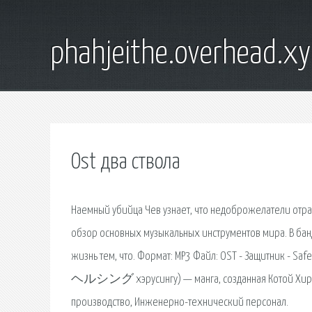
phahjeithe.overhead.x
Ost два ствола
Наемный убийца Чев узнает, что недоброжелатели отра
обзор основных музыкальных инструментов мира. В бан
жизнь тем, что. Формат: MP3 Файл: OST - Защитник - Safe 
ヘルシング хэрусингу) — манга, созданная Котой Хирано
производство, Инженерно-технический персонал.