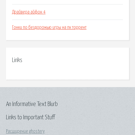
Драйвера айфон 4
Гонки по бездорожью игры на пк торрент
Links
An Informative Text Blurb
Links to Important Stuff
Расширение ghostery