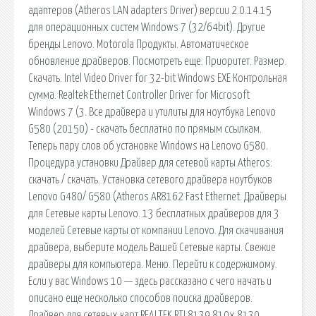
адаптеров (Atheros LAN adapters Driver) версии 2.0.14.15
для операционных систем Windows 7 (32/64bit). Другие
бренды Lenovo. Motorola Продукты. Автоматическое
обновление драйверов. Посмотреть еще. Приоритет. Размер.
Скачать. Intel Video Driver for 32-bit Windows EXE Контрольная
сумма. Realtek Ethernet Controller Driver for Microsoft
Windows 7 (3. Все драйвера и утилиты для ноутбука Lenovo
G580 (20150) - скачать бесплатно по прямым ссылкам.
Теперь пару слов об установке Windows на Lenovo G580.
Процедура установки Драйвер для сетевой карты Atheros:
скачать / скачать. Установка сетевого драйвера ноутбуков
Lenovo G480/ G580 (Atheros AR8162 Fast Ethernet. Драйверы
для Сетевые карты Lenovo. 13 бесплатных драйверов для 3
моделей Сетевые карты от компании Lenovo. Для скачивания
драйвера, выберите модель Вашей Сетевые карты. Свежие
драйверы для компьютера. Меню. Перейти к содержимому.
Если у вас Windows 10 — здесь рассказано с чего начать и
описано еще несколько способов поиска драйверов.
Драйвер для сетевых карт REALTEK RTL8139 810x 8130.