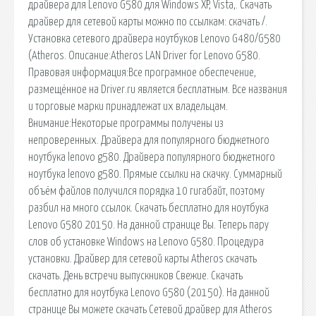
драйвера для Lenovo G580 для Windows XP, Vista,. Скачать
драйвер для сетевой карты можно по ссылкам: скачать /.
Установка сетевого драйвера ноутбуков Lenovo G480/G580
(Atheros. Описание:Atheros LAN Driver for Lenovo G580.
Правовая информация:Все програмное обеспечение,
размещённое на Driver.ru является бесплатным. Все названия
и торговые марки принадлежат их владельцам.
Внимание:Некоторые программы получены из
непроверенных. Драйвера для популярного бюджетного
ноутбука lenovo g580. Драйвера популярного бюджетного
ноутбука lenovo g580. Прямые ссылки на скачку. Суммарный
объём файлов получился порядка 10 гигабайт, поэтому
разбил на много ссылок. Скачать бесплатно для ноутбука
Lenovo G580 20150. На данной странице Вы. Теперь пару
слов об установке Windows на Lenovo G580. Процедура
установки. Драйвер для сетевой карты Atheros скачать
скачать. День встречи выпускников Свежие. Скачать
бесплатно для ноутбука Lenovo G580 (20150). На данной
странице Вы можете скачать Сетевой драйвер для Atheros