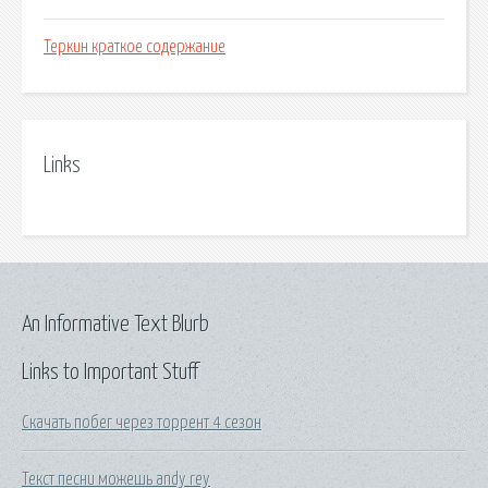
Теркин краткое содержание
Links
An Informative Text Blurb
Links to Important Stuff
Скачать побег через торрент 4 сезон
Текст песни можешь andy rey