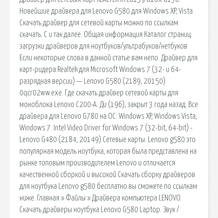
Новейшие драйвера для Lenovo G580 для Windows XP, Vista.
Скачать драйвер для сетевой карты можно по ссылкам
скачать. C и так далее. Общая информация Каталог страниц
загрузки драйверов для ноутбуков/ультрабуков/нетбуков
Если некоторые слова в данной статье вам непо. Драйвер для
карт-ридера Realtek для Microsoft Windows 7 (32- и 64-
разрядная версии) — Lenovo G580 (2189, 20150)
0qcr02ww.exe. Где скачать драйвер сетевой карты для
моноблока Lenovo C200-A. Ди (196), закрыт 3 года назад. Все
драйвера для Lenovo G780 на ОС: Windows XP, Windows Vista,
Windows 7. Intel Video Driver for Windows 7 (32-bit, 64-bit) -
Lenovo G480 (2184, 20149) Сетевые карты. Lenovo g580 это
популярная модель ноутбука, которая была представлена на
рынке топовым производителем Lenovo и отличается
качественной сборкой и высокой Скачать сборку драйверов
для ноутбука Lenovo g580 бесплатно вы сможете по ссылкам
ниже. Главная » Файлы » Драйвера компьютера LENOVO.
Скачать драйверы ноутбука Lenovo G580 Laptop. Звук /