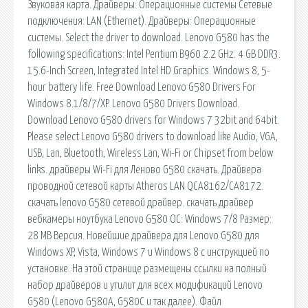
Звуковая карта. Драйверы: Операционные системы Сетевые
подключения: LAN (Ethernet). Драйверы: Операционные
системы. Select the driver to download. Lenovo G580 has the
following specifications: Intel Pentium B960 2.2 GHz. 4 GB DDR3.
15.6-Inch Screen, Integrated Intel HD Graphics. Windows 8, 5-
hour battery life. Free Download Lenovo G580 Drivers For
Windows 8.1/8/7/XP. Lenovo G580 Drivers Download.
Download Lenovo G580 drivers for Windows 7 32bit and 64bit.
Please select Lenovo G580 drivers to download like Audio, VGA,
USB, Lan, Bluetooth, Wireless Lan, Wi-Fi or Chipset from below
links. драйверы Wi-Fi для Леново G580 скачать. Драйвера
проводной сетевой карты Atheros LAN QCA8162/CA8172.
скачать lenovo G580 сетевой драйвер. скачать драйвер
вебкамеры ноутбука Lenovo G580 ОС: Windows 7/8 Размер:
28 MB Версия. Новейшие драйвера для Lenovo G580 для
Windows XP, Vista, Windows 7 и Windows 8 с инструкцией по
установке. На этой странице размещены ссылки на полный
набор драйверов и утилит для всех модификаций Lenovo
G580 (Lenovo G580A, G580C и так далее). Файл