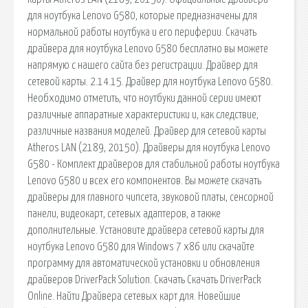
для ноутбука Lenovo G580, которые предназначены для
нормальной работы ноутбука и его периферии. Скачать
драйвера для ноутбука Lenovo G580 бесплатно вы можете
напрямую с нашего сайта без регистрации. Драйвер для
сетевой карты. 2.14.15. Драйвер для ноутбука Lenovo G580.
Необходимо отметить, что ноутбуки данной серии имеют
различные аппаратные характеристики и, как следствие,
различные названия моделей. Драйвер для сетевой карты
Atheros LAN (2189, 20150). Драйверы для ноутбука Lenovo
G580 - Комплект драйверов для стабильной работы ноутбука
Lenovo G580 и всех его компонентов. Вы можете скачать
драйверы для главного чипсета, звуковой платы, сенсорной
панели, видеокарт, сетевых адаптеров, а также
дополнительные. Установите драйвера сетевой карты для
ноутбука Lenovo G580 для Windows 7 x86 или скачайте
программу для автоматической установки и обновления
драйверов DriverPack Solution. Скачать Скачать DriverPaсk
Online. Найти Драйвера сетевых карт для. Новейшие