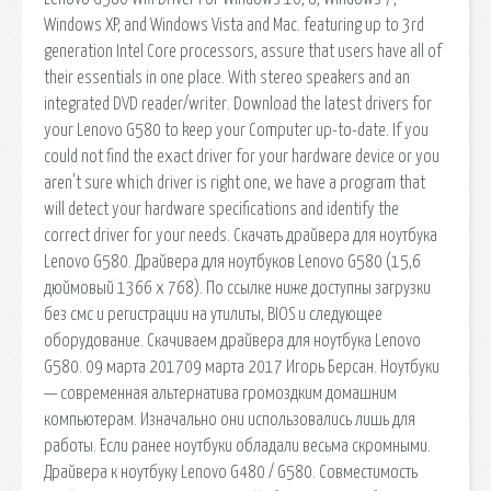
Windows XP, and Windows Vista and Mac. featuring up to 3rd
generation Intel Core processors, assure that users have all of
their essentials in one place. With stereo speakers and an
integrated DVD reader/writer. Download the latest drivers for
your Lenovo G580 to keep your Computer up-to-date. If you
could not find the exact driver for your hardware device or you
aren't sure which driver is right one, we have a program that
will detect your hardware specifications and identify the
correct driver for your needs. Скачать драйвера для ноутбука
Lenovo G580. Драйвера для ноутбуков Lenovo G580 (15,6
дюймовый 1366 х 768). По ссылке ниже доступны загрузки
без смс и регистрации на утилиты, BIOS и следующее
оборудование. Скачиваем драйвера для ноутбука Lenovo
G580. 09 марта 201709 марта 2017 Игорь Берсан. Ноутбуки
— современная альтернатива громоздким домашним
компьютерам. Изначально они использовались лишь для
работы. Если ранее ноутбуки обладали весьма скромными.
Драйвера к ноутбуку Lenovo G480 / G580. Совместимость