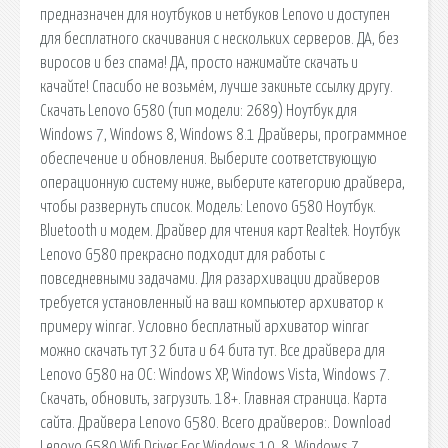
предназначен для ноутбуков и нетбуков Lenovo и доступен
для бесплатного скачивания с нескольких серверов. ДА, без
виросов и без спама! ДА, просто нажимайте скачать и
качайте! Спасибо не возьмём, лучше закиньте ссылку другу.
Скачать Lenovo G580 (тип модели: 2689) Ноутбук для
Windows 7, Windows 8, Windows 8.1 Драйверы, программное
обеспечение и обновления. Выберите соответствующую
операционную систему ниже, выберите категорию драйвера,
чтобы развернуть список. Модель: Lenovo G580 Ноутбук.
Bluetooth и модем. Драйвер для чтения карт Realtek. Ноутбук
Lenovo G580 прекрасно подходит для работы с
повседневными задачами. Для разархивации драйверов
требуется установленный на ваш компьютер архиватор к
примеру winrar. Условно бесплатный архиватор winrar
можно скачать тут 32 бита и 64 бита тут. Все драйвера для
Lenovo G580 на ОС: Windows XP, Windows Vista, Windows 7.
Скачать, обновить, загрузить. 18+. Главная страница. Карта
сайта. Драйвера Lenovo G580. Всего драйверов:. Download
Lenovo G580 Wifi Driver For Windows 10, 8, Windows 7,