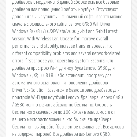
драйверов с моделями. В данной сборке есть все базовые
драйвера для полноценной работы ноутбука. Отсутствуют
дополнительные утилиты и фирменный софт - все это можно
скачать с официального сайта. Lenovo G580 Wifi Driver
Windows 8/7/8.1/10/XP/Vista/2000 32bit and 64bit Latest
Version, With Wireless Lan, Update for improve overall
performance and stability, increase transfer speeds , fix
different compatibility problems and several network-related
errors. first choose your operating system. Завантажити
драйвера пристрою Wi-Fi для ноутбука Lenovo G580 для
Windows 7, XP, 10, 8 і 8.1 або встановити програму для
автоматичного встановлення і оновлення драйверів
DriverPack Solution. Завантажте безкоштовно драйвери для
пристроїв Wi-Fi для ноутбуків Lenovo. Драйвера Lenovo G480
/ G580 можно скачать абсолютно бесплатно. Скорость
бесплатного скачивания до 100 кб/сек в зависимости от
вашего месторасположения. Что бы скачать драйвера
бесплатно - выбирайте "бесплатное скачивание". Все архивы
не содержат паролей. Все драйвера для Lenovo G580.