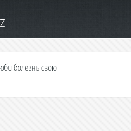
yz
люби болезнь свою