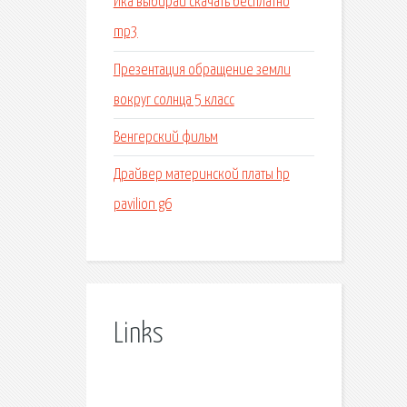
Ика выбирай скачать бесплатно
mp3
Презентация обращение земли
вокруг солнца 5 класс
Венгерский фильм
Драйвер материнской платы hp
pavilion g6
Links