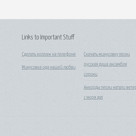
Links to Important Stuff
Сделать коллаж на телефоне
Скачать минусовку песни
русская душа ансамбля
Минусовка ода нашей любви
сороки
Аккорды песни натали вете
с моря дул