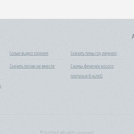
A
Голые видео торрент
Скачать темы гоу лаунчер
Скачать песню не вместе
Схемы фенечек косого
плетения 6 нитей
р
© Untitled. All rights reserved.