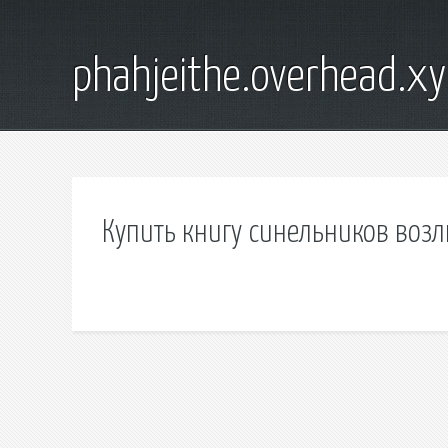
phahjeithe.overhead.x
Купить книгу синельников воз