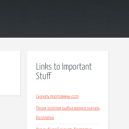
Links to Important
Stuff
Скачать программы ссср
Песня золотая рыбка ваенга скачать
бесплатно