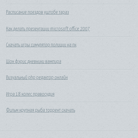
Расписание поездов уштобе тараз
Как делать презентации microsoft office 2007
Скачать игры симулятор полиции на пк
Шон фэрис дневники вампира
Визуальный php редактор онлайн
Игра 18 колес правосудия
Фильм крупная рыба торрент скачать