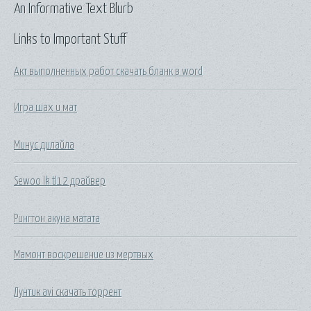
An Informative Text Blurb
Links to Important Stuff
Акт выполненных работ скачать бланк в word
Игра шах и мат
Минус дилайла
Sewoo lk tl12 драйвер
Рингтон акуна матата
Мамонт воскрешение из мертвых
Лунтик avi скачать торрент