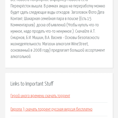
Перекрёсток вышла. В рамках акции на переработку можно
будет сдать следующие виды отходов. Заголовок Фото Дата
Контакт; Шикарная семейная пара в поиске (Есть 15
Комментариев). доска объявлений (Чтобы купить что-то
нужное, надо продать что-то ненужное.). Скачайте А.Т.
Смирнов, Б.И. Мишин, В.А. Васнев - Основы безопасности
жизнедеятельности. Магазин алкоголя WineStreet,
основанный в 2008 году) предлагает большой ассортимент
алкогольной.
Links to Important Stuff
Герой иного времени скачать торрент
Европа 3 скачать торрент русская версия бесплатно