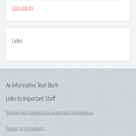
Гост 166 89
Links
An Informative Text Blurb
Links to Important Stuff
Черная книга вымерших животных презентация
Нокиа 5230 драйвер