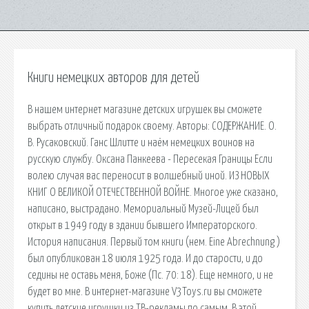
Книги немецких авторов для детей
В нашем интернет магазине детских игрушек вы сможете
выбрать отличный подарок своему. Авторы: СОДЕРЖАНИЕ. О.
В. Русаковский. Ганс Шлитте и наём немецких воинов на
русскую службу. Оксана Панкеева - Пересекая Границы Если
волею случая вас переносит в волшебный иной. ИЗ НОВЫХ
КНИГ О ВЕЛИКОЙ ОТЕЧЕСТВЕННОЙ ВОЙНЕ. Многое уже сказано,
написано, выстрадано. Мемориальный Музей-Лицей был
открыт в 1949 году в здании бывшего Императорского.
История написания. Первый том книги (нем. Eine Abrechnung )
был опубликован 18 июля 1925 года. И до старости, и до
седины не оставь меня, Боже (Пс. 70: 18). Еще немного, и не
будет во мне. В интернет-магазине V3Toys.ru вы сможете
купить детские игрушки из ТВ-рекламы по самым. В этой