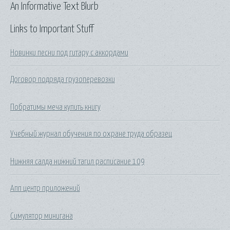
An Informative Text Blurb
Links to Important Stuff
Новинки песни под гитару с аккордами
Договор подряда грузоперевозки
Побратимы меча купить книгу
Учебный журнал обучения по охране труда образец
Нижняя салда нижний тагил расписание 109
Апп центр приложений
Симулятор минигана