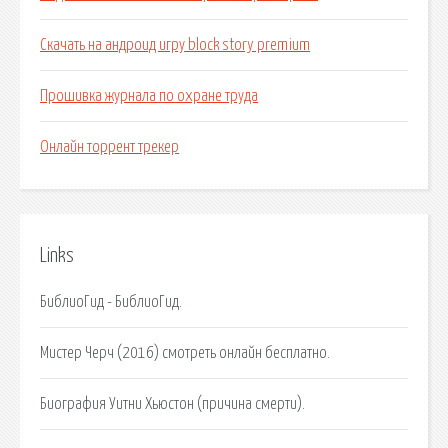
Скачать на андроид игру block story premium
Прошивка журнала по охране труда
Онлайн торрент трекер
Links
БиблиоГид - БиблиоГид.
Мистер Черч (2016) смотреть онлайн бесплатно.
Биография Уитни Хьюстон (причина смерти).