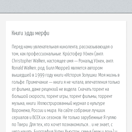
Книги эдди мерфи
Перед нами увлекательная кинолента, рассказывающая о
том, как профессиональные. Кри́стофер Уо́кен (англ.
Christopher Walken, настоящее имя — Рональд Уо́кен, англ.
Ronald Walken; род. Билл Мюррей является автором
вышедшей в 1999 году книги «История Золушки: Моя жизнь в
гольфе. Примечание — книги я не читала, впечатления только
от фильма, даже рецензий не видела. Скачать торент на
большой скорости, торент игры, торент фильмы, торрент
музыка, книги. Иллюстрированный журнал о культуре
Воронежа, России и мира. На сайте собрание лучших
сериалов и ВСЕХ их сезонов. Не только зарубежные Я гуляю
по Твери. Для тех, кто хочет познакомиться… и не знает, с
чего начать. Биография Уитни Хьюстон: семья (муж и дочь) и