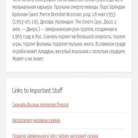
музыкальная карьера. Причина смерти певицы. Пирс Бре́ндан
Бро́снан (англ. Pierce Brendan Brosnan; род. 16 мая 1953
(1953-05-16), Дроэда, Ирландия. The Doors (рус. Дорз, с
англ. — Двери ) — американская рок-группа, созданная в
1965 году в Лос. Скачать торент на большой скорости, торент
игры, торент фильмы, торрент музыка, книги. В славном граде
Аграба живёт Аладдин, веселый воришка с золотым сердцем.
Живёт и не знает.
Links to Important Stuff
Скачать фильм детектив буллит
Велосипед украина схема
Подача заявления в загс через интернет сроки