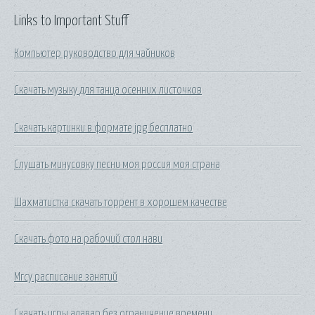
Links to Important Stuff
Компьютер руководство для чайников
Скачать музыку для танца осенних листочков
Скачать картинки в формате jpg бесплатно
Слушать минусовку песни моя россия моя страна
Шахматистка скачать торрент в хорошем качестве
Скачать фото на рабочий стол нави
Мгсу расписание занятий
Скачать игры алавар без ограничение времени