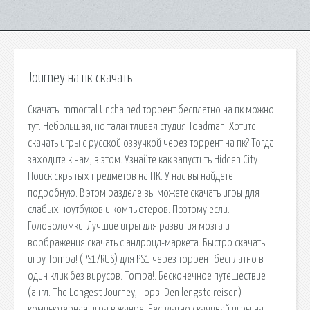
Journey на пк скачать
Скачать Immortal Unchained торрент бесплатно на пк можно
тут. Небольшая, но талантливая студия Toadman. Хотите
скачать игры с русской озвучкой через торрент на пк? Тогда
заходите к нам, в этом. Узнайте как запустить Hidden City:
Поиск скрытых предметов на ПК. У нас вы найдете
подробную. В этом разделе вы можете скачать игры для
слабых ноутбуков и компьютеров. Поэтому если.
Головоломки. Лучшие игры для развития мозга и
воображения скачать с андроид-маркета. Быстро скачать
игру Tomba! (PS1/RUS) для PS1 через торрент бесплатно в
один клик без вирусов. Tomba!. Бесконечное путешествие
(англ. The Longest Journey, норв. Den lengste reisen) —
компьютерная игра в жанре. Бесплатно скачивай игры на