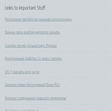
Links to Important Stuff
Расписание автобусов рычково агрогородок
Линкин парк альбом метеора скачать
Скачать песню горький вкус бузины
Контрольные работы 11 класс скачать
Ufc 3 скачать игру на пк
Цацулин павел безоружный боец fb2
Краткое содержание ревизор лермонтов