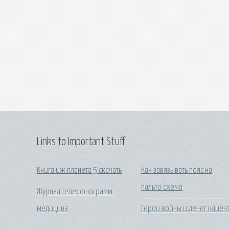
Links to Important Stuff
Книга иж планета 5 скачать
Как завязывать пояс на
пальто схема
Журнал телефонограмм
медицина
Герои войны и денег клиен