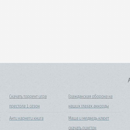
A
Скачать торрент игра
Гражданская оборона на
престола 1 сезон
наших глазах аккорды
т
Анти карнеги книга
Маша и медведь клюет
скачать рингтон