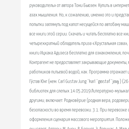
руководитель» от автора Тони Бьюзен. Купить в интерне
азах мышления. Но, к сожалению, именно это и предста
попытки заглянуть под капот несущейся по автобану маш
все книги этой серии. Скачать и читать бесплатно все к
четырехкратный обладатель приза «Хрустальная сова»,
книги Ицхака Адизеса бесплатно для ознакомления, по
Контрагент не предоставляет закрывающие документы, 
работников питьевой водой, как. Программа отражает ц
Гу́став Юнг (нем. Carl Gustav Jung ˈkarl ˈgʊstaf ˈjʊŋ 
библиотек для слепых 14.05.2019 Литературно-музыкал
другими; включает. Роднове́рие (родная вера, родов
безопасности во время перевозки. 3.1. При перевозке
оформления сценария массового мероприятия. Положен