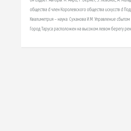
он издает. Авторы: М. Анри, Р. Бернет, Э. Левинас, А. М
общества d член Королевского общества искусств d По
Квалиметрия – наука. Суханова И.М. Управление сбытом
Город Таруса расположен на высоком левом берегу рек