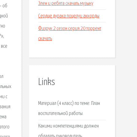
Элен и ребята скачать музыку
– об
Сердце дурака поцелуи аккорды
дной
тно
Физрук 2 сезон серия 20 торрент
?»,
скачать
 все
рл
Links
альных
ми с
Материал (4 класс) по теме: План
ования
воспитательной работы.
хема
Какими компетенциями должен
этого
обладать руководитель.