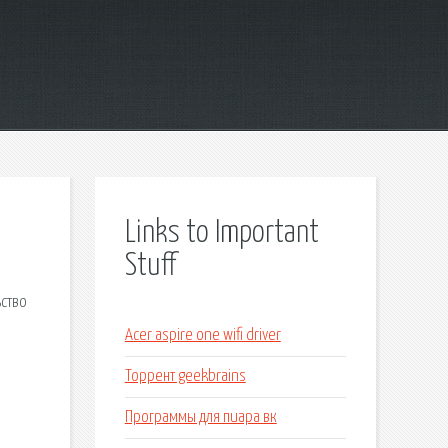
Links to Important
Stuff
ьство
Acer aspire one wifi driver
Торрент geekbrains
Программы для пиара вк