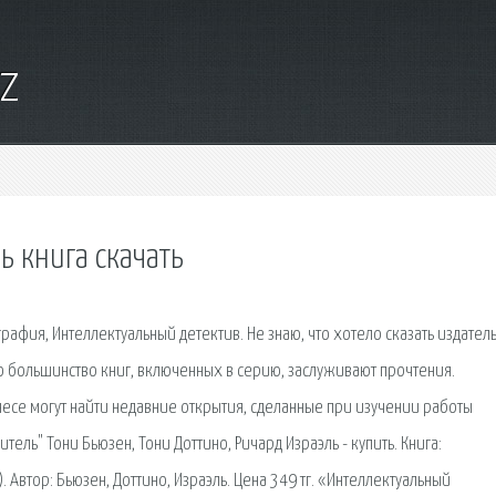
yz
 книга скачать
ография, Интеллектуальный детектив. Не знаю, что хотело сказать издател
о большинство книг, включенных в серию, заслуживают прочтения.
есе могут найти недавние открытия, сделанные при изучении работы
ель" Тони Бьюзен, Тони Доттино, Ричард Израэль - купить. Книга:
 Автор: Бьюзен, Доттино, Израэль. Цена 349 тг. «Интеллектуальный