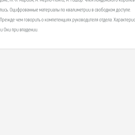
альдине, Ж.-Л. Марион, М. Мерло-Понти, М. Ришир. член Лондонского короле
дпись. Оцифрованные материалы по квалиметрии в свободном доступе.
 Прежде чем говорить о компетенциях руководителя отдела. Характерис
и Оки при впадении.