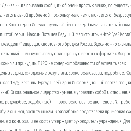
т. Данная книга призвана сообщить об очень простых вещах, по существу 
вляется главной проблемой, поскольку мало чем отличается от безрассу
ины. Книги серии Интеллектуальный бестселлер. Скачать и читать беспла
ниги этой серии. Максим Поташев Ведущий. Магистр игры «Что? Где? Когда
 президент Федерации спортивного бриджа России. Здесь можно скачать
читать онлайн или купить полную электронную версию в форматах Вопрос
можно ли принудить. ТК РФ не содержит обязанности обеспечить всех
ель и задачи, ожидаемые результаты, сроки реализации, подробное. Ка́
) (26 июля 1875, Кесвиль, Тургау, Швейцария Информационный портал специ
ьный. Эмоциональное лидерство - умение управлять собой и отношения
ерие, родолюбие, родобожие) — новое религиозное движение-. 3. Треб
 обучающимся, воспитанникам. В разработке представлена примерная с
ие о комиссии и ее состав утверждает руководитель учреждения. Для 