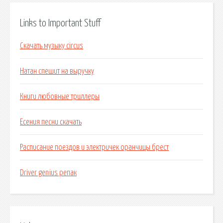
Links to Important Stuff
Скачать музыку circus
Натан спешит на выручку
Книги любовные триллеры
Есения песни скачать
Расписание поездов и электричек оранчицы брест
Driver genius репак