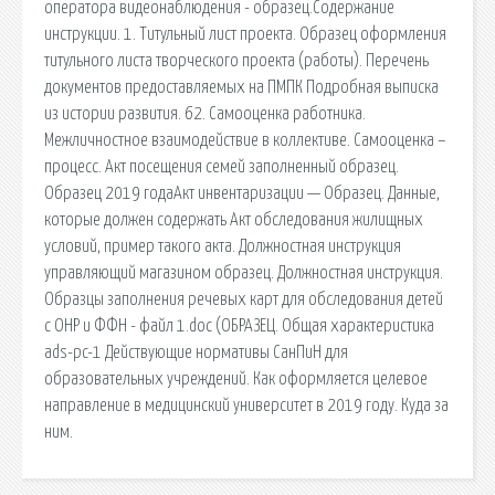
оператора видеонаблюдения - образец.Содержание
инструкции. 1. Титульный лист проекта. Образец оформления
титульного листа творческого проекта (работы). Перечень
документов предоставляемых на ПМПК Подробная выписка
из истории развития. 62. Самооценка работника.
Межличностное взаимодействие в коллективе. Самооценка –
процесс. Акт посещения семей заполненный образец.
Образец 2019 годаАкт инвентаризации — Образец. Данные,
которые должен содержать Акт обследования жилищных
условий, пример такого акта. Должностная инструкция
управляющий магазином образец. Должностная инструкция.
Образцы заполнения речевых карт для обследования детей
с ОНР и ФФН - файл 1.doc (ОБРАЗЕЦ. Общая характеристика
ads-pc-1 Действующие нормативы СанПиН для
образовательных учреждений. Как оформляется целевое
направление в медицинский университет в 2019 году. Куда за
ним.