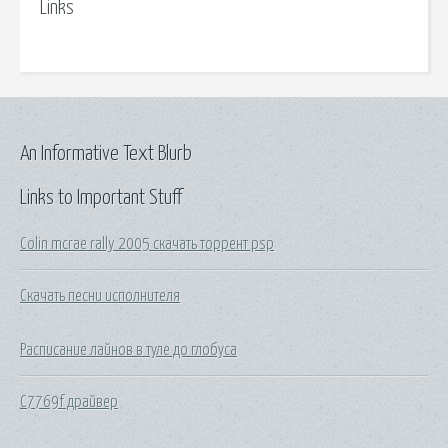
Links
An Informative Text Blurb
Links to Important Stuff
Colin mcrae rally 2005 скачать торрент psp
Скачать песни исполнителя
Расписание лайнов в туле до глобуса
C7769f драйвер