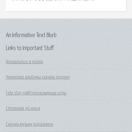
An Informative Text Blurb
Links to Important Stuff
Апокалипсис в ролях
Челентано альбомы скачать торрент
Fate stay night прохождение игры
Степанова 40 книга
Скачать музыку хоразимча