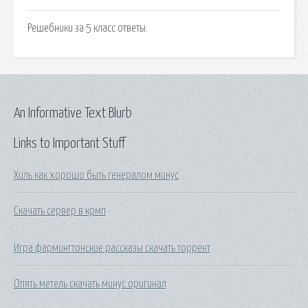
Решебники за 5 класс ответы.
An Informative Text Blurb
Links to Important Stuff
Хиль как хорошо быть генералом минус
Скачать сервер в крмп
Игра фармингтонские рассказы скачать торрент
Опять метель скачать минус оригинал