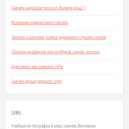
Скачать индийские песни из фильма криш 3
Вселенная риддика книга скачать
Записки о шерлоке холмсе аудиокнига слушать онлайн
Сборник драйверов для ноутбуков скачать торрент
Аудиокниги как изменить себя
Скачать музыку верните сотку
Links
Учебник по географии 6 класс скачать бесплатно.