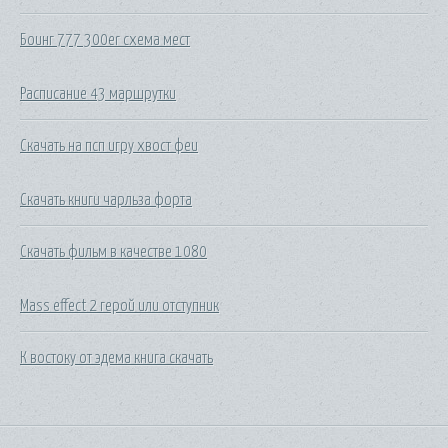
Боинг 777 300er схема мест
Расписание 43 маршрутки
Скачать на псп игру хвост феи
Скачать книги чарльза форта
Скачать фильм в качестве 1080
Mass effect 2 герой или отступник
К востоку от эдема книга скачать