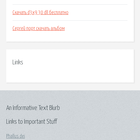
Скачать d3x9 30 dll бесплатно
Сергей порт скачать альбом
Links
An Informative Text Blurb
Links to Important Stuff
Phallus dei