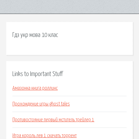
Гдз укр мова 10 клас
Links to Important Stuff
Амазонка книга роллинс
Прохождение игры ghost tales
Противостояние первый мститель трейлер 1
Игра король лев 1 скачать торрент