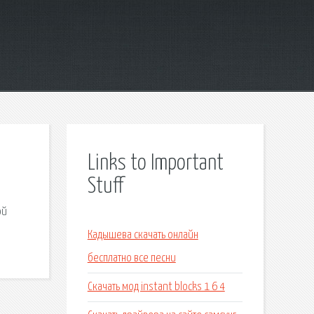
Links to Important
Stuff
ой
Кадышева скачать онлайн
бесплатно все песни
Скачать мод instant blocks 1 6 4