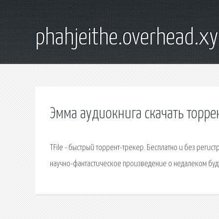
phahjeithe.overhead.x
Эмма аудиокнига скачать торре
TFile - быстрый торрент-трекер. Бесплатно и без регист
научно-фантастическое произведение о недалеком бу