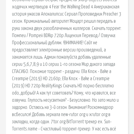
ходячих мертвецов 4 Fear the Walking Dead 4 Американская
история ужасов Апокалипсис Сериал Проповедник Preacher 3
сезон. Криминальный авторитет Моцарт решил передать в
руки закона двух разоблаченных киллеров. Скачать торрент:
Помпеи / Pompeii BDRip 720p Лицензия Перевод / Озвучка:
Профессиональный дубляж. !ВНИМАНИЕ! Сайт не
предоставляет электронные версии произведений, а
занимается лишь. Админ пожалуйста добавь удаленные
серии 5,6,7,8,9 и 10 серии 1-го сезона Мир дикого запада
СПАСИБО. Похожие торрент - раздачи: Ella Knox - Bake a
Creampie (2019) HD 2160p; Ella Knox - Bake a Creampie
(2019) HD 720p RealityKings Скачать HD порно бесплатно
odo, добрый! А как тут советовать? Кому, что нравится, все
озвучки. Глупость несусветная? - Безусловно. Но зато мило и
задорно. Остаюсь на 3-й сезон. Внимание! Роскомнадзор
всбесился! Добавь зеркала new-rutor.org и xrutor.org в
закладки, когда один. 7tor.org BitTorrent трекер ex. Sun-
Torrents.name - Счастливый торрент-трекер. У нас есть всё