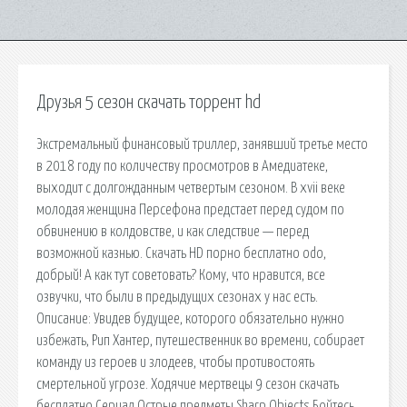
Друзья 5 сезон скачать торрент hd
Экстремальный финансовый триллер, занявший третье место
в 2018 году по количеству просмотров в Амедиатеке,
выходит с долгожданным четвертым сезоном. В xvii веке
молодая женщина Персефона предстает перед судом по
обвинению в колдовстве, и как следствие — перед
возможной казнью. Скачать HD порно бесплатно odo,
добрый! А как тут советовать? Кому, что нравится, все
озвучки, что были в предыдущих сезонах у нас есть.
Описание: Увидев будущее, которого обязательно нужно
избежать, Рип Хантер, путешественник во времени, собирает
команду из героев и злодеев, чтобы противостоять
смертельной угрозе. Ходячие мертвецы 9 сезон скачать
бесплатно Сериал Острые предметы Sharp Objects Бойтесь