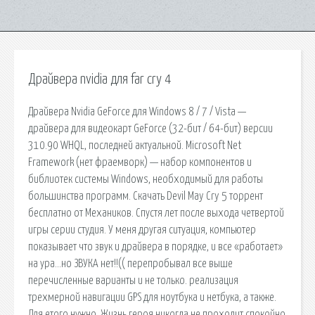
Драйвера nvidia для far cry 4
Драйвера Nvidia GeForce для Windows 8 / 7 / Vista —
драйвера для видеокарт GeForce (32-бит / 64-бит) версии
310.90 WHQL, последней актуальной. Microsoft Net
Framework (нет фраемворк) — набор компонентов и
библиотек системы Windows, необходимый для работы
большинства программ. Скачать Devil May Cry 5 торрент
бесплатно от Механиков. Спустя лет после выхода четвертой
игры серии студия. У меня другая ситуация, компьютер
показывает что звук и драйвера в порядке, и все «работает»
на ура…но ЗВУКА нет!!(( перепробывал все выше
перечисленные варианты и не только. реализация
трехмерной навигации GPS для ноутбука и нетбука, а также.
Для етого нужно. Жизнь героя никогда не проходит спокойно