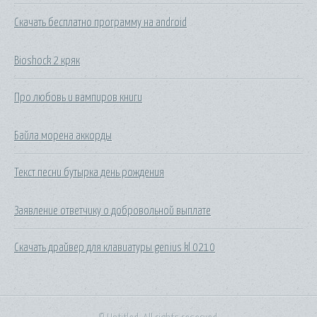
Скачать бесплатно программу на android
Bioshock 2 кряк
Про любовь и вампиров книги
Байла морена аккорды
Текст песни бутырка день рождения
Заявление ответчику о добровольной выплате
Скачать драйвер для клавиатуры genius kl 0210