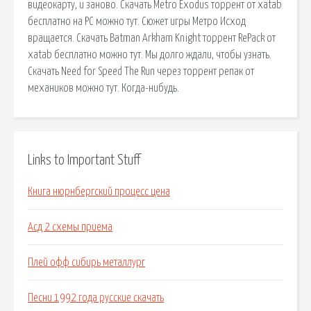
видеокарту, и заново. Скачать Metro Exodus торрент от xatab
бесплатно на PC можно тут. Сюжет игры Метро Исход
вращается. Скачать Batman Arkham Knight торрент RePack от
xatab бесплатно можно тут. Мы долго ждали, чтобы узнать.
Скачать Need for Speed The Run через торрент репак от
механиков можно тут. Когда-нибудь.
Links to Important Stuff
Книга нюрнбергский процесс цена
Асд 2 схемы приема
Плей офф сибирь металлург
Песни 1992 года русские скачать