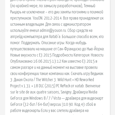
(по крайней мере, по замыслу разработчиков), Темный
Рыцарь не исключение – его дни заняты погонями и поимкой
преступников. YouON. 2012-2014. Все права принадлежат их
истинным владельцам. Для связи с администратором
используйте емеил admin@youon.ru. Сбор средств на
апгрейд компьютера для Xatab'a. Большое спасибо всем, кто
помог. Поддержать. Описание игры: Когда-нибудь
путешествовали на машине от Сан-Франциско до Нью-Йорка.
Новые вкусности с E3 2015 Подробности Категория: Новости
Опубликовано 16.06.2015 13:12 Как известно E3 2015 в
самом разгаре и на данный момент на выставке провели
свои конференции такие компании как. Скачать игру Ведьмак
3: Дикая Охота / The Witcher 3: Wild Hunt + HD Reworked
Project v 1.31 + 18 DLC (2015) PC RePack от xatab. Bienvenue
sur le site de aux quatre saisons, Savigny. Драйвера Nvidia
GeForce для Windows 8 / 7 / Vista — драйвера для видеокарт
GeForce (32-бит / 64-бит) версии 310.90. Код 43 сбой в
работе видеокарты Если у вас слетели драйвера на