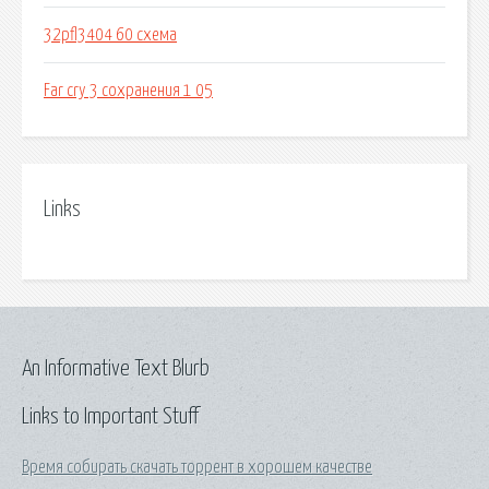
32pfl3404 60 схема
Far cry 3 сохранения 1 05
Links
An Informative Text Blurb
Links to Important Stuff
Время собирать скачать торрент в хорошем качестве