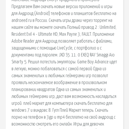
Предлагаем Вам скачать новые версии приложений и игры
для Андроид (Android) телефонов и планшетов бесплатно на
androeed.ru в России. Скачать игры драки через торрент на
нашем сайте вы можете скачать Полный привод 2 : Unlimited;
Resident Evil 4 - Ultimate HD; Max Payne 3; FAULT. Приложение
Adobe Reader для Андроид позволяет работать с файлами,
защищенными с помощью LiveCycle, с портфолио и с
документами под паролем. JXD S5. 11. 0 EXEQ RAY Smaggi Aio
Smarty 5. Решил потестить эмуляторы. Game Boy Advance идет
в легкую, можно побаловаться с самой первой Одна из
самых знаменитых и любимых геймерами игр позволит
проявить нескончаемое воображение в произвольном
планировании квадратов Одна из самых знаменитых и
любимых геймерами игр, даст вам возможность насладиться
игрой. плей маркет для компьютера скачать бесплатно для
windows 7 и виндовс 8. Гугл Плей Маркет теперь. Скачать
порно на телефон в 3gp и mp4 бесплатно на свой андроид с
возможностю смотреть его онлайн. Игры для девочек