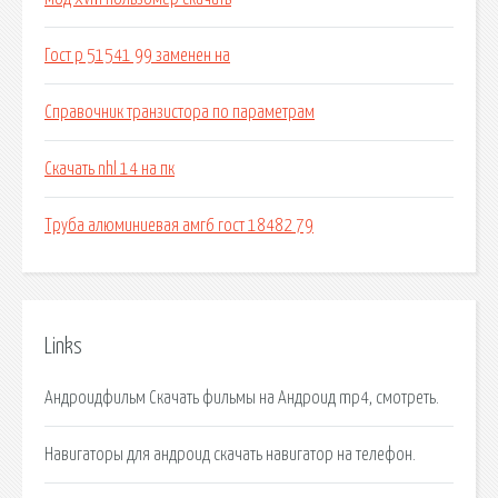
Гост р 51541 99 заменен на
Справочник транзистора по параметрам
Скачать nhl 14 на пк
Труба алюминиевая амг6 гост 18482 79
Links
Андроидфильм Скачать фильмы на Андроид mp4, смотреть.
Навигаторы для андроид скачать навигатор на телефон.