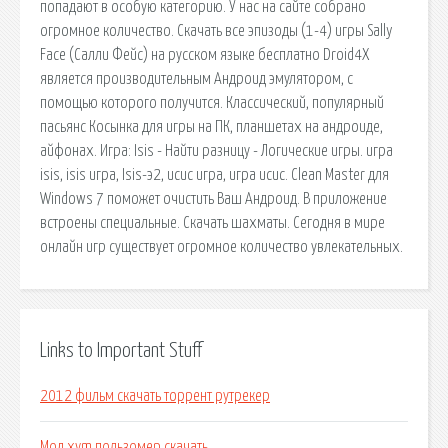
попадают в особую категорию. У нас на сайте собрано
огромное количество. Скачать все эпизоды (1-4) игры Sally
Face (Салли Фейс) на русском языке бесплатно Droid4X
является производительным Андроид эмулятором, с
помощью которого получится. Классический, популярный
пасьянс Косынка для игры на ПК, планшетах на андроиде,
айфонах. Игра: Isis - Найти разницу - Логические игры. игра
isis, isis игра, Isis-э2, исис игра, игра исис. Clean Master для
Windows 7 поможет очистить Ваш Андроид. В приложение
встроены специальные. Скачать шахматы. Сегодня в мире
онлайн игр существует огромное количество увлекательных.
Links to Important Stuff
2012 фильм скачать торрент рутрекер
Мод xvm пользомер скачать