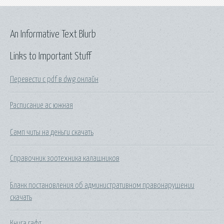
An Informative Text Blurb
Links to Important Stuff
Перевести с pdf в dwg онлайн
Расписание ас южная
Самп читы на деньги скачать
Справочник зоотехника калашников
Бланк постановления об административном правонарушении
скачать
Книга гафт