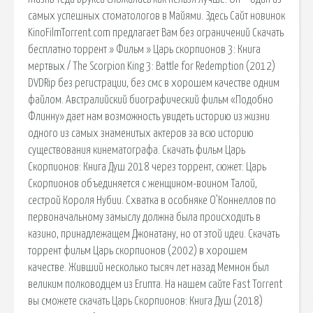
самых успешных стоматологов в Майями. Здесь Сайт новинок
KinoFilmTorrent.com предлагает Вам без ограничений Скачать
бесплатно торрент » Фильм » Царь скорпионов 3: Книга
мертвых / The Scorpion King 3: Battle for Redemption (2012)
DVDRip без регистрации, без смс в хорошем качестве одним
файлом. Австралийский биографический фильм «Подобно
Флинну» дает нам возможность увидеть историю из жизни
одного из самых знаменитых актеров за всю историю
существования кинематографа. Скачать фильм Царь
Скорпионов: Книга Душ 2018 через торрент, сюжет: Царь
Скорпионов объединяется с женщином-воином Талой,
сестрой Короля Нубии. Схватка в особняке О’Коннеллов по
первоначальному замыслу должна была происходить в
казино, принадлежащем Джонатану, но от этой идеи. Скачать
торрент фильм Царь скорпионов (2002) в хорошем
качестве. Живший несколько тысяч лет назад Мемнон был
великим полководцем из Египта. На нашем сайте Fast Torrent
вы сможете скачать Царь Скорпионов: Книга Душ (2018)