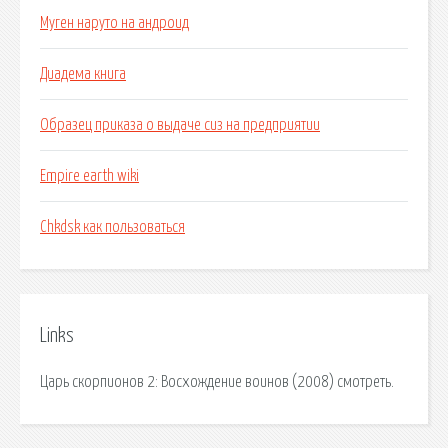
Муген наруто на андроид
Диадема книга
Образец приказа о выдаче сиз на предприятии
Empire earth wiki
Chkdsk как пользоваться
Links
Царь скорпионов 2: Восхождение воинов (2008) смотреть.