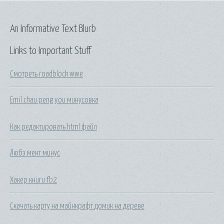
An Informative Text Blurb
Links to Important Stuff
Смотреть roadblock wwe
Emil chau peng you минусовка
Как редактировать html файл
Любэ мент минус
Хакер книги fb2
Скачать карту на майнкрафт домик на дереве