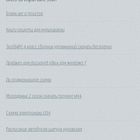
Бланк акт о простое
Книги рецепты для мультиварки
Spotlight 4 класс сборник упражнений скачать бесплатно
Драйвер для docuprint p8ex для windows 7
Дц орджоникидзе схема
Молодежка 2 сезон скачать торрент мп4
Схема электроники 004
Расписание автобусов шатура куровская