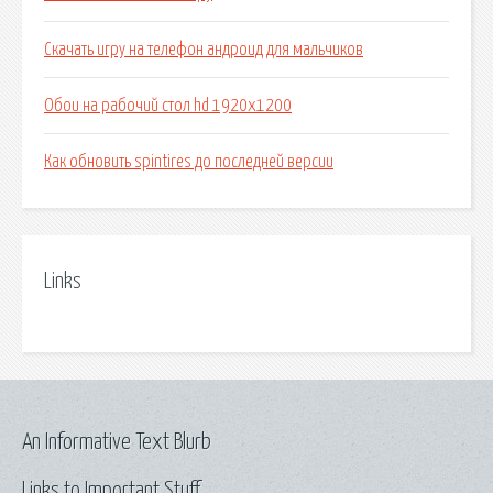
Скачать игру на телефон андроид для мальчиков
Обои на рабочий стол hd 1920х1200
Как обновить spintires до последней версии
Links
An Informative Text Blurb
Links to Important Stuff