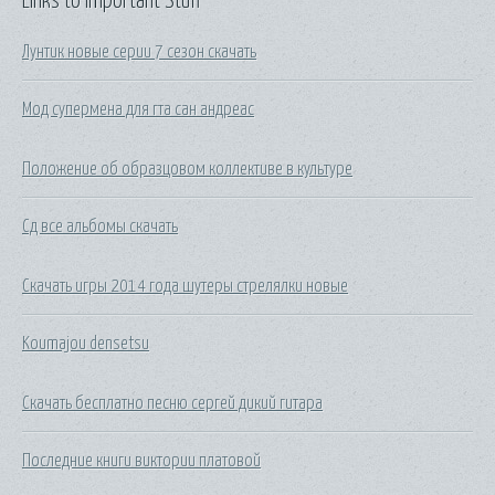
Links to Important Stuff
Лунтик новые серии 7 сезон скачать
Мод супермена для гта сан андреас
Положение об образцовом коллективе в культуре
Сд все альбомы скачать
Скачать игры 2014 года шутеры стрелялки новые
Koumajou densetsu
Скачать бесплатно песню сергей дикий гитара
Последние книги виктории платовой