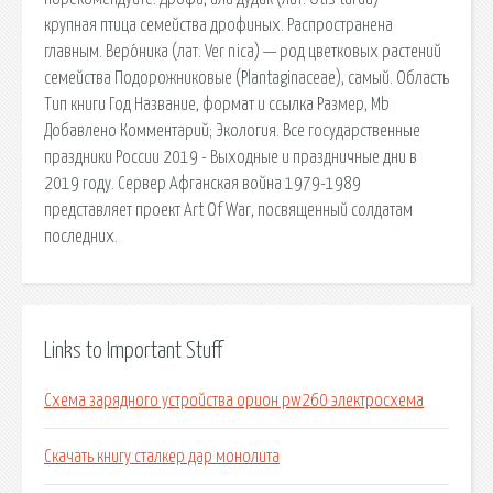
крупная птица семейства дрофиных. Распространена
главным. Веро́ника (лат. Ver nica) — род цветковых растений
семейства Подорожниковые (Plantaginaceae), самый. Область
Тип книги Год Название, формат и ссылка Размер, Mb
Добавлено Комментарий; Экология. Все государственные
праздники России 2019 - Выходные и праздничные дни в
2019 году. Сервер Афганская война 1979-1989
представляет проект Art Of War, посвященный солдатам
последних.
Links to Important Stuff
Схема зарядного устройства орион pw260 электросхема
Скачать книгу сталкер дар монолита