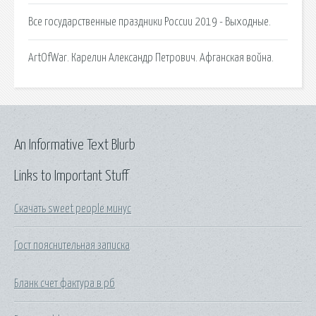
Все государственные праздники России 2019 - Выходные.
ArtOfWar. Карелин Александр Петрович. Афганская война.
An Informative Text Blurb
Links to Important Stuff
Скачать sweet people минус
Гост пояснительная записка
Бланк счет фактура в рб