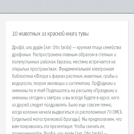
10 животных из красной книги тувы
Дрофа́, или дуда́к (лат. Otis tarda) — крупная птица семейства
дрофиных. Распространена главным образом в степных и
полупустынных районах Евразии, местами встречается на
открытых пространствах. Фундаментальная электронная
библиотека «Флора и фауна» растения, животные, грибы и
водоросли, теория эволюции и систематики. Пр@здники и
именины по e-mail! Подпишитесь на рассылку «Праздники и
именины сегодня и завтра», и вы всегда будете в курсе, кого
из друзей следует поздравлять. Было еще совсем темно,
когда колонна начала выдвигаться из расположения 70 ОМСБ
(отдельной мотострелковой бригады). Мы предполагаем, что
вам понравилась эта презентация. Чтобы скачать ее,
порекомендуйте. Дрофа́, или дуда́к (лат. Otis tarda) —