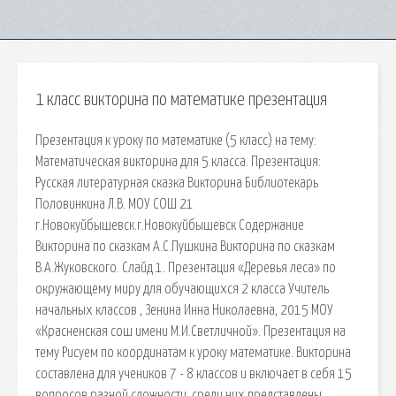
1 класс викторина по математике презентация
Презентация к уроку по математике (5 класс) на тему:
Математическая викторина для 5 класса. Презентация:
Русская литературная сказка Викторина Библиотекарь
Половинкина Л.В. МОУ СОШ 21
г.Новокуйбышевск.г.Новокуйбышевск Содержание
Викторина по сказкам А.С.Пушкина Викторина по сказкам
В.А.Жуковского. Слайд 1. Презентация «Деревья леса» по
окружающему миру для обучающихся 2 класса Учитель
начальных классов , Зенина Инна Николаевна, 2015 МОУ
«Красненская сош имени М.И.Светличной». Презентация на
тему Рисуем по координатам к уроку математике. Викторина
составлена для учеников 7 - 8 классов и включает в себя 15
вопросов разной сложности, среди них представлены