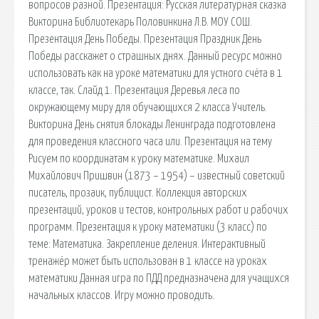
вопросов разной. Презентация: Русская литературная сказка
Викторина Библиотекарь Половинкина Л.В. МОУ СОШ.
Презентация День Победы. Презентация Праздник День
Победы расскажет о страшных днях. Данный ресурс можно
использовать как на уроке математики для устного счёта в 1
классе, так. Слайд 1. Презентация Деревья леса по
окружающему миру для обучающихся 2 класса Учитель.
Викторина День снятия блокады Ленинграда подготовлена
для проведения классного часа или. Презентация на тему
Рисуем по координатам к уроку математике. Михаил
Михайлович Пришвин (1873 – 1954) – известный советский
писатель, прозаик, публицист. Коллекция авторских
презентаций, уроков и тестов, контрольных работ и рабочих
программ. Презентация к уроку математики (3 класс) по
теме: Математика. Закрепление деления. Интерактивный
тренажёр может быть использован в 1 классе на уроках
математики Данная игра по ПДД предназначена для учащихся
начальных классов. Игру можно проводить.