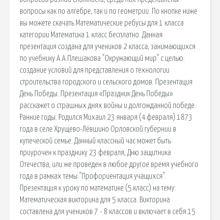
вопросы как по алгебре, так и по геометрии. По кнопке ниже
вы можете скачать Математические ребусы для 1 класса
категории Математика 1 класс бесплатно. Данная
презентация создана для учеников 2 класса, занимающихся
по учебнику А.А.Плешакова "Окружающий мир" с целью:
создание условий для представления о технологии
строительства городского и сельского домов. Презентация
День Победы. Презентация «Праздник День Победы»
расскажет о страшных днях войны и долгожданной победе.
Ранние годы. Родился Михаил 23 января (4 февраля) 1873
года в селе Хрущево-Лёвшино Орловской губернии в
купеческой семье. Данный классный час может быть
приурочен к празднику 23 февраля, Дню защитника
Отечества, или же проведен в любое другое время учебного
года в рамках темы "Профориентация учащихся".
Презентация к уроку по математике (5 класс) на тему:
Математическая викторина для 5 класса. Викторина
составлена для учеников 7 - 8 классов и включает в себя 15